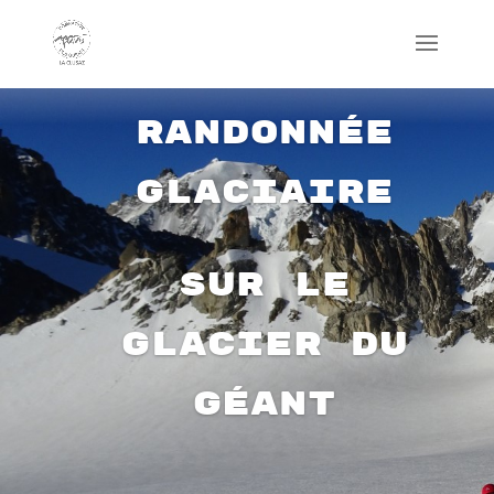
Randonnée
glaciaire
sur le
glacier du
Géant