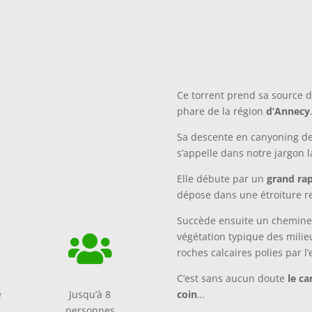
Ce torrent prend sa source 
phare de la région
d’Annecy
Sa descente en canyoning dep
s’appelle dans notre jargon l
Elle débute par un
grand rap
dépose dans une étroiture 
Succède ensuite un chemine
végétation typique des milie

roches calcaires polies par l’
C’est sans aucun doute
le ca
coin
…
e
Jusqu’à 8
personnes