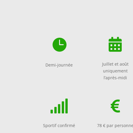


Juillet et août
Demi-journée
uniquement
l’après-midi


Sportif confirmé
78 € par personn