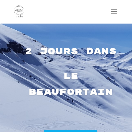
2 jours dans
le
Beaufortain