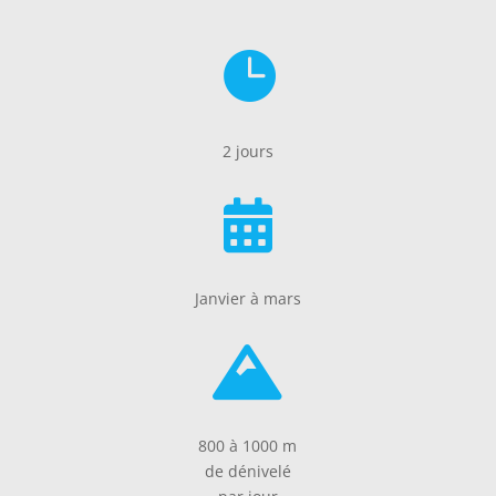

2 jours

Janvier à mars

800 à 1000 m
de dénivelé