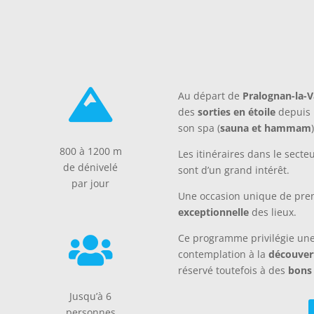

Au départ de
Pralognan-la-V
des
sorties en étoile
depuis l
son spa (
sauna et hammam
800 à 1200 m
Les itinéraires dans le secte
de dénivelé
sont d’un grand intérêt.
par jour
Une occasion unique de prend
exceptionnelle
des lieux.
Ce programme privilégie un

contemplation à la
découver
réservé toutefois à des
bons 
€
Jusqu’à 6
personnes