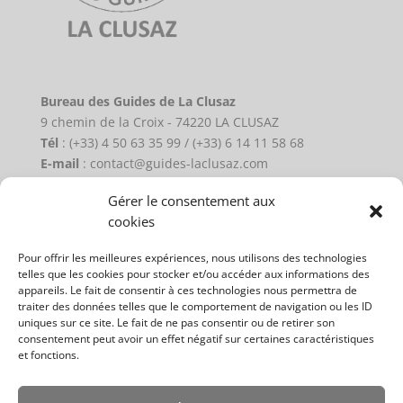
Bureau des Guides de La Clusaz
9 chemin de la Croix - 74220 LA CLUSAZ
Tél
: (+33) 4 50 63 35 99 / (+33) 6 14 11 58 68
E-mail
: contact@guides-laclusaz.com
Gérer le consentement aux
Plan du site
cookies
Activités Eté
Pour offrir les meilleures expériences, nous utilisons des technologies
Activités Hiver
telles que les cookies pour stocker et/ou accéder aux informations des
appareils. Le fait de consentir à ces technologies nous permettra de
Les guides
traiter des données telles que le comportement de navigation ou les ID
uniques sur ce site. Le fait de ne pas consentir ou de retirer son
Contact
consentement peut avoir un effet négatif sur certaines caractéristiques
Mentions légales
et fonctions.
Politique de cookies (UE)