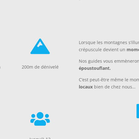

Lorsque les montagnes s’illu
crépuscule devient un
mome
Nos guides vous emmèneront
à
200m de dénivelé
époustouflant.
C’est peut-être même le mo
locaux
bien de chez nous…
