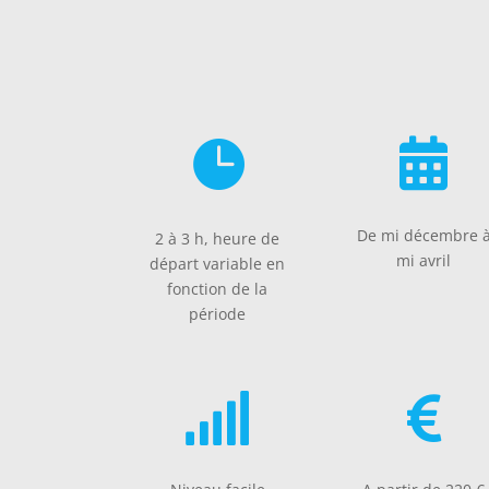


De mi décembre 
2 à 3 h, heure de
mi avril
départ variable en
fonction de la
période

