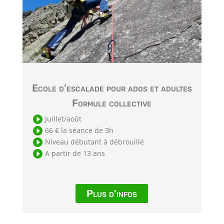
Ecole d’escalade pour ados et adultes
Formule collective

Juillet/août

66 € la séance de 3h

Niveau débutant à débrouillé

A partir de 13 ans
Plus d'infos