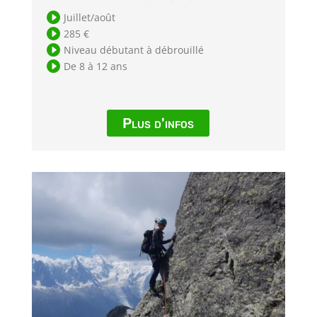

Juillet/août

285 €

Niveau débutant à débrouillé

De 8 à 12 ans
Plus d'infos