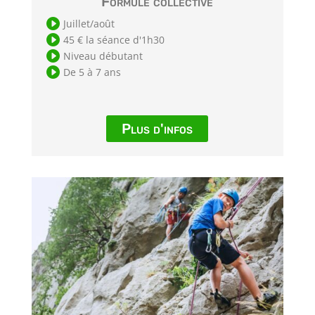
Formule collective

Juillet/août

45 € la séance d'1h30

Niveau débutant

De 5 à 7 ans
Plus d'infos