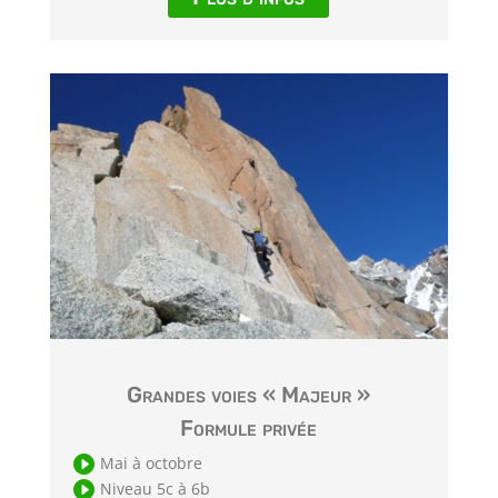
Grandes voies « Majeur »
Formule privée

Mai à octobre

Niveau 5c à 6b