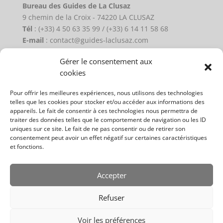
Bureau des Guides de La Clusaz
9 chemin de la Croix - 74220 LA CLUSAZ
Tél
: (+33) 4 50 63 35 99 / (+33) 6 14 11 58 68
E-mail
: contact@guides-laclusaz.com
Gérer le consentement aux
Plan du site
cookies
Activités Eté
Pour offrir les meilleures expériences, nous utilisons des technologies
Activités Hiver
telles que les cookies pour stocker et/ou accéder aux informations des
appareils. Le fait de consentir à ces technologies nous permettra de
Les guides
traiter des données telles que le comportement de navigation ou les ID
uniques sur ce site. Le fait de ne pas consentir ou de retirer son
Contact
consentement peut avoir un effet négatif sur certaines caractéristiques
Mentions légales
et fonctions.
Politique de cookies (UE)
Accepter
Refuser
Voir les préférences