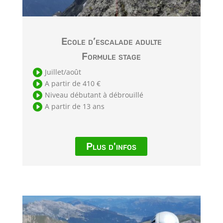
Ecole d’escalade adulte
Formule stage

Juillet/août

A partir de 410 €

Niveau débutant à débrouillé

A partir de 13 ans
Plus d'infos