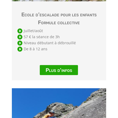
Ecole d’escalade pour les enfants
Formule collective

Juillet/août

57 € la séance de 3h

Niveau débutant à débrouillé

De 8 à 12 ans
Plus d'infos