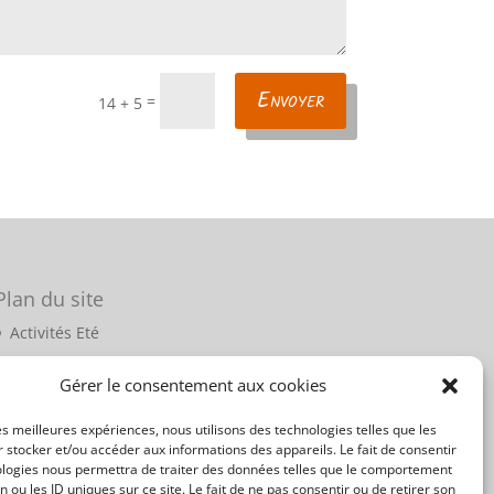
Envoyer
=
14 + 5
Plan du site
Activités Eté
Activités Hiver
Gérer le consentement aux cookies
Les guides
les meilleures expériences, nous utilisons des technologies telles que les
Contact
 stocker et/ou accéder aux informations des appareils. Le fait de consentir
Mentions légales
ologies nous permettra de traiter des données telles que le comportement
n ou les ID uniques sur ce site. Le fait de ne pas consentir ou de retirer son