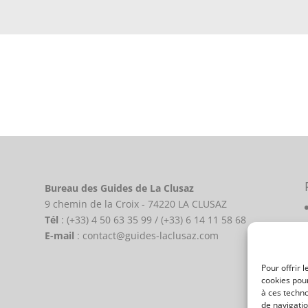
Bureau des Guides de La Clusaz
9 chemin de la Croix - 74220 LA CLUSAZ
Tél
: (+33) 4 50 63 35 99 / (+33) 6 14 11 58 68
E-mail
: contact@guides-laclusaz.com
Pour offrir 
cookies pour
à ces techn
de navigatio