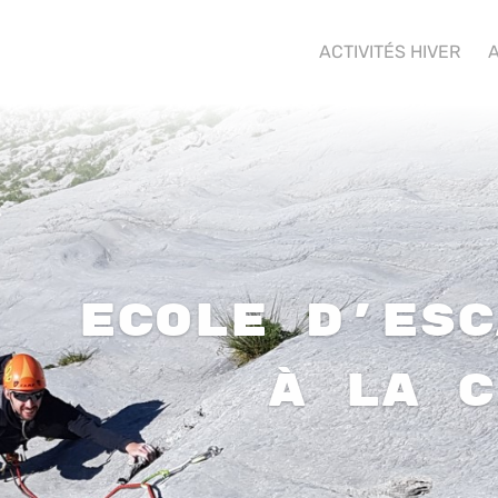
ACTIVITÉS HIVER
A
Ecole d’esc
à La C