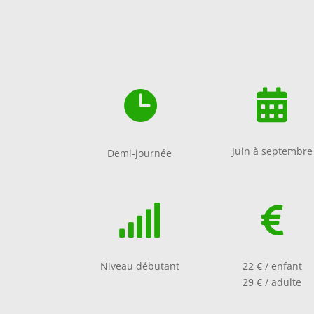


Juin à septembre
Demi-journée


Niveau débutant
22 € / enfant
29 € / adulte