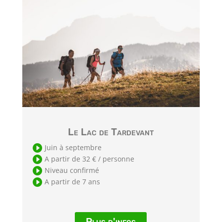
Le Lac de Tardevant

Juin à septembre

A partir de 32 € / personne

Niveau confirmé

A partir de 7 ans
Plus d'infos