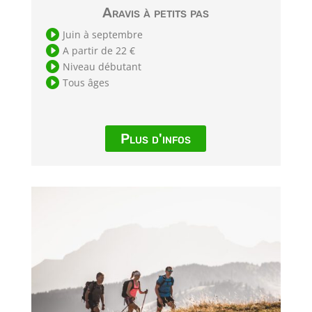
Aravis à petits pas

Juin à septembre

A partir de 22 €

Niveau débutant

Tous âges
Plus d'infos