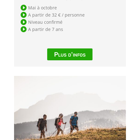

Mai à octobre

A partir de 32 € / personne

Niveau confirmé

A partir de 7 ans
Plus d'infos