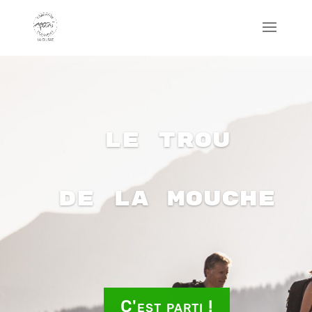
Le Trou
de la Mouche
C'est parti !